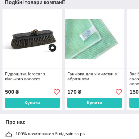
Подібні товари компанії
Гідрощітка Idrocar з
Ганчірка для хімчистки з
Засі
кінського волосся
абразивом
сало
аеро
500
170
150
₴
₴
Купити
Купити
Про нас
100% позитивних з 5 відгуків за рік