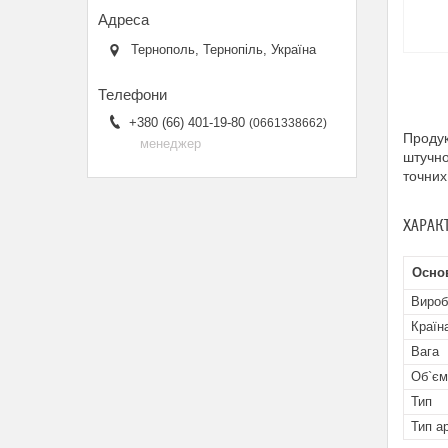
Тернополь, Тернопіль, Україна
+380 (66) 401-19-80
0661338662
Продук
менеджер
штучно
точних
ХАРАК
Осно
Вироб
Країн
Вага
Об`єм
Тип
Тип а