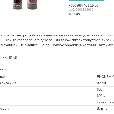
+380 (66) 401-19-80
0661338662
менеджер
т, спеціально розроблений для полірування та відновлення всіх типі
ї шкіри та фарбованого дерева. Він також використовується як захи
 механіках. Не змащує і не пошкоджує оброблені частини. Затрим
ТЕРИСТИКИ
вні
ник
EKOKEMI
а виробник
Італія
600 г
600 мл
Поліроль 
ромату
Ваніль