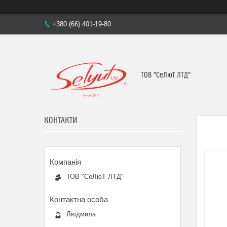
+380 (66) 401-19-80
ТОВ "СеЛюТ ЛТД"
КОНТАКТИ
ТОВ "СеЛюТ ЛТД"
Людмила