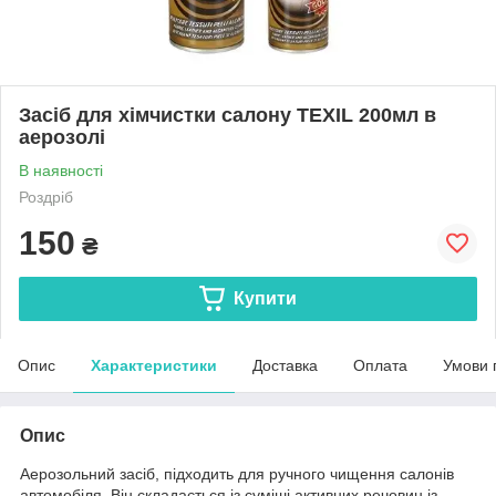
Засіб для хімчистки салону TEXIL 200мл в
аерозолі
В наявності
Роздріб
150
₴
Купити
Опис
Характеристики
Доставка
Оплата
Умови 
Опис
Аерозольний засіб, підходить для ручного чищення салонів
автомобіля. Він складається із суміші активних речовин із