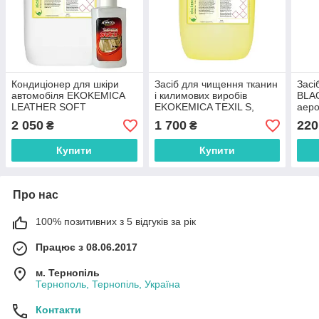
Кондиціонер для шкіри
Засіб для чищення тканин
Засі
автомобіля EKOKEMICA
і килимових виробів
BLAC
LEATHER SOFT
EKOKEMICA TEXIL S,
аеро
Каністра - 10кг
2 050
1 700
220
₴
₴
Купити
Купити
Про нас
100% позитивних з 5 відгуків за рік
Працює з 08.06.2017
м. Тернопіль
Тернополь, Тернопіль, Україна
Контакти