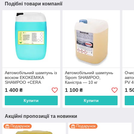
Подібні товари компанії
Автомобільний шампунь із
Автомобільний шампунь
Очис
воском EKOKEMIKA
Sipom SHAMPOO,
авто
SHAMPOO +CERA
Каністра — 10 кг
PV 4
AZZURRO, Каністра — 10
1 400
1 100
1 5
₴
₴
кг
Купити
Купити
Акційні пропозиції та новинки
Подарунок
Подарунок