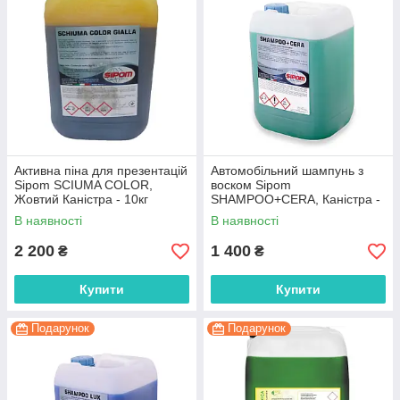
Активна піна для презентацій
Автомобільний шампунь з
Sipom SCIUMA COLOR,
воском Sipom
Жовтий Каністра - 10кг
SHAMPOO+CERA, Каністра -
10кг
В наявності
В наявності
2 200
1 400
₴
₴
Купити
Купити
Подарунок
Подарунок